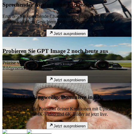
Sprechender Avatar kann jetzt mehr
Erstellen Sie sprechende Charaktere mit natürlichen Gesten,
ausdrucksstarken Gesichtern und verbesserter Videoqualität
Jetzt ausprobieren
Probieren Sie GPT Image 2 noch heute aus
Präzise visuelle Kontrolle, saubere Typografie und stärkere
Bildgenerierung sind jetzt Teil Ihres Workflows.
Jetzt ausprobieren
Unscharf ist langweilig. Dominiere in 6K.
Entfessle das volle Potenzial deiner Kreationen mit Upscale V2.
Unterstützung für 4K-Video und 6K-Bilder ist jetzt live.
Jetzt ausprobieren