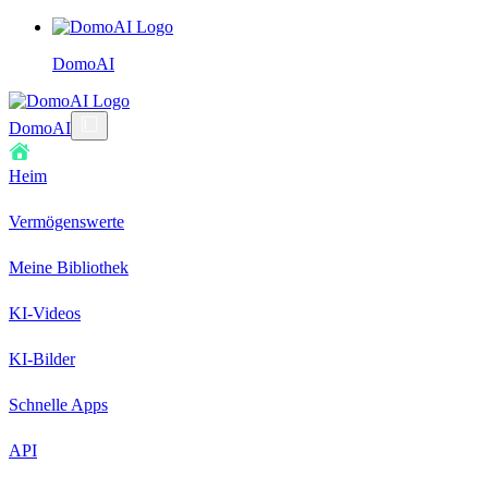
DomoAI
DomoAI
Heim
Vermögenswerte
Meine Bibliothek
KI-Videos
KI-Bilder
Schnelle Apps
API