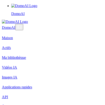
DomoAI
DomoAI
Maison
Actifs
Ma bibliothèque
Vidéos IA
Images IA
Applications rapides
API