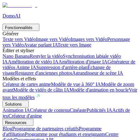
DomoAI
Fonctionnalités
Générer
Texte vers Vidéo
Image vers Vidéo
Images vers Vidéo
Personnage
vers Vidéo
Avatar parlant IA
Texte vers Image
Éditer et styliser
Nano Banana
Restyler la vidéo
Synchronisation labiale vidéo
IA
Amélioration de vidéo IA
Amélioration d'image IA
Générateur de
vidéos Anime IA
Suppression d'arrière-plan
Échange de
visage
Restaurer d'anciennes photos
Agrandisseur de scène IA
Modèles et effets
Créateur de cartes anime
Modèle de vue à 360° IA
Modèle de zoom
avant
Modèle de vidéo de câlin IA
Modèle d'animation en boucle
Voir
tous les modèles
Solutions
Animation IA
Créateur de contenu
Cinéaste
Publicités IA
Actifs de
jeu
Créateur d'anime
Ressources
Blog
Programme de partenaires créatifs
Programme
d'affiliation
Programme pour étudiants et enseignants
Centre
d'aide
Documentation API