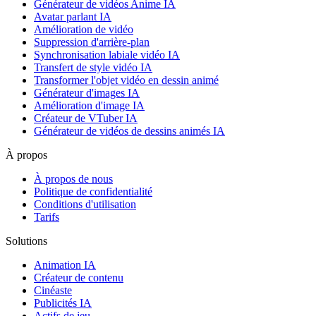
Générateur de vidéos Anime IA
Avatar parlant IA
Amélioration de vidéo
Suppression d'arrière-plan
Synchronisation labiale vidéo IA
Transfert de style vidéo IA
Transformer l'objet vidéo en dessin animé
Générateur d'images IA
Amélioration d'image IA
Créateur de VTuber IA
Générateur de vidéos de dessins animés IA
À propos
À propos de nous
Politique de confidentialité
Conditions d'utilisation
Tarifs
Solutions
Animation IA
Créateur de contenu
Cinéaste
Publicités IA
Actifs de jeu