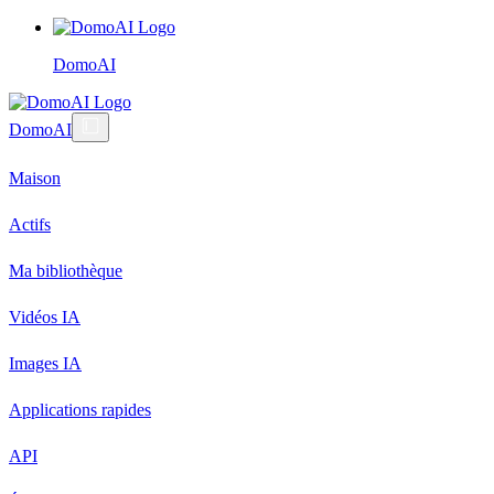
DomoAI
DomoAI
Maison
Actifs
Ma bibliothèque
Vidéos IA
Images IA
Applications rapides
API