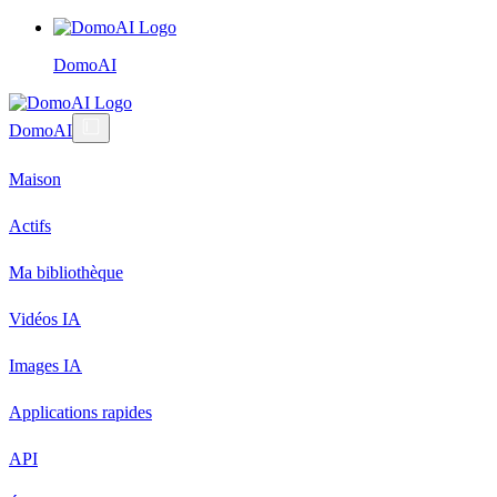
DomoAI
DomoAI
Maison
Actifs
Ma bibliothèque
Vidéos IA
Images IA
Applications rapides
API