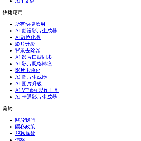
API 文檔
快捷應用
所有快捷應用
AI 動漫影片生成器
AI數位化身
影片升級
背景去除器
AI 影片口型同步
AI 影片風格轉換
影片卡通化
AI 圖片生成器
AI 圖片升級
AI VTuber 製作工具
AI 卡通影片生成器
關於
關於我們
隱私政策
服務條款
價格