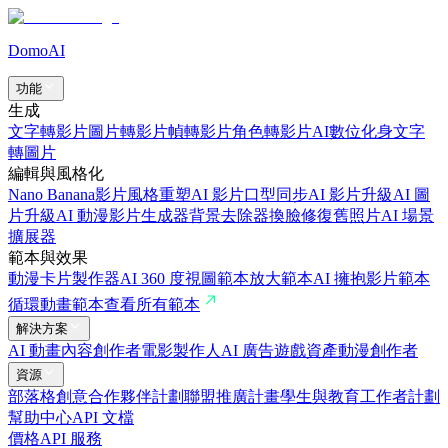
DomoAI
功能
生成
文字轉影片
圖片轉影片
幀轉影片
角色轉影片
AI數位化身
文字
轉圖片
編輯與風格化
Nano Banana
影片風格重塑
AI 影片口型同步
AI 影片升級
AI 圖
片升級
AI 動漫影片生成器
背景去除器
換臉
修復舊照片
AI 場景
擴展器
範本與效果
動漫卡片製作器
AI 360 度視圖範本
放大範本
AI 擁抱影片範本
循環動畫範本
查看所有範本
解決方案
AI 動畫
內容創作者
電影製作人
AI 廣告
遊戲資產
動漫創作者
資源
部落格
創意合作夥伴計劃
聯盟推廣計畫
學生與教育工作者計劃
幫助中心
API 文檔
價格
API 服務