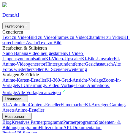
DomoAI
Funktionen
Generieren
Text zu Video
Bild zu Video
Frames zu Video
Charakter zu Video
KI-
sprechender Avatar
Text zu Bild
Bearbeiten & Stilisieren
Nano Banana
Video neu gestalten
KI-Video-
Lippensynchronisation
KI-Video-Upscaler
KI-Bild-Upscaler
KI-
Anime-Videogenerator
Hintergrundentferner
Gesichtstausch
Alte
Fotos wiederherstellen
KI-Szenenerweiterung
Vorlagen & Effekte
Anime-Karten-Ersteller
KI-360-Grad-Ansicht-Vorlage
Zoom-In-
Vorlage
KI-Umarmungs-Video-Vorlage
Loop-Animations-
Vorlage
Alle Vorlagen anzeigen
Lösungen
KI-Animation
Content-Ersteller
Filmemacher
KI-Anzeigen
Gaming-
Assets
Anime-Ersteller
Ressourcen
Blog
Kreatives Partnerprogramm
Partnerprogramm
Studenten- &
Bildungsprogramm
Hilfezentrum
API-Dokumentation
Preise
API-Service