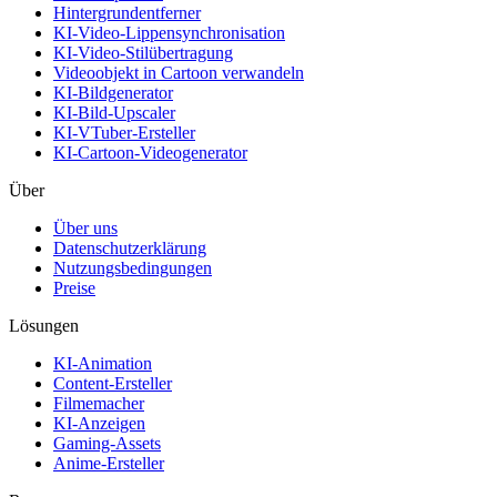
Hintergrundentferner
KI-Video-Lippensynchronisation
KI-Video-Stilübertragung
Videoobjekt in Cartoon verwandeln
KI-Bildgenerator
KI-Bild-Upscaler
KI-VTuber-Ersteller
KI-Cartoon-Videogenerator
Über
Über uns
Datenschutzerklärung
Nutzungsbedingungen
Preise
Lösungen
KI-Animation
Content-Ersteller
Filmemacher
KI-Anzeigen
Gaming-Assets
Anime-Ersteller