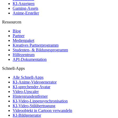
KI-Anzeigen
Gaming-Assets
Anime-Ersteller
Ressourcen
Blog
Partner
Medienpaket
Kreatives Partnerprogramm
Studenten- & Bildungsprogramm
Hilfezentrum
API-Dokumentation
Schnell-Apps
Alle Schnell-Apps
KI-Anime-Videogenerator
KI-sprechender Avatar
Video-Upscaler
Hintergrundentferner
KI-Video-Lippensynchronisation
KI-Video-Stilübertragung
Videoobjekt in Cartoon verwandeln
KI-Bildgenerator