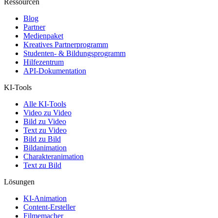
Ressourcen
Blog
Partner
Medienpaket
Kreatives Partnerprogramm
Studenten- & Bildungsprogramm
Hilfezentrum
API-Dokumentation
KI-Tools
Alle KI-Tools
Video zu Video
Bild zu Video
Text zu Video
Bild zu Bild
Bildanimation
Charakteranimation
Text zu Bild
Lösungen
KI-Animation
Content-Ersteller
Filmemacher