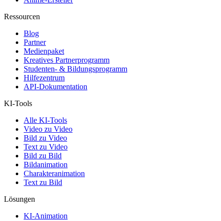
Ressourcen
Blog
Partner
Medienpaket
Kreatives Partnerprogramm
Studenten- & Bildungsprogramm
Hilfezentrum
API-Dokumentation
KI-Tools
Alle KI-Tools
Video zu Video
Bild zu Video
Text zu Video
Bild zu Bild
Bildanimation
Charakteranimation
Text zu Bild
Lösungen
KI-Animation