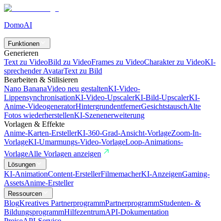
DomoAI
Funktionen
Generieren
Text zu Video
Bild zu Video
Frames zu Video
Charakter zu Video
KI-
sprechender Avatar
Text zu Bild
Bearbeiten & Stilisieren
Nano Banana
Video neu gestalten
KI-Video-
Lippensynchronisation
KI-Video-Upscaler
KI-Bild-Upscaler
KI-
Anime-Videogenerator
Hintergrundentferner
Gesichtstausch
Alte
Fotos wiederherstellen
KI-Szenenerweiterung
Vorlagen & Effekte
Anime-Karten-Ersteller
KI-360-Grad-Ansicht-Vorlage
Zoom-In-
Vorlage
KI-Umarmungs-Video-Vorlage
Loop-Animations-
Vorlage
Alle Vorlagen anzeigen
Lösungen
KI-Animation
Content-Ersteller
Filmemacher
KI-Anzeigen
Gaming-
Assets
Anime-Ersteller
Ressourcen
Blog
Kreatives Partnerprogramm
Partnerprogramm
Studenten- &
Bildungsprogramm
Hilfezentrum
API-Dokumentation
Preise
API-Service