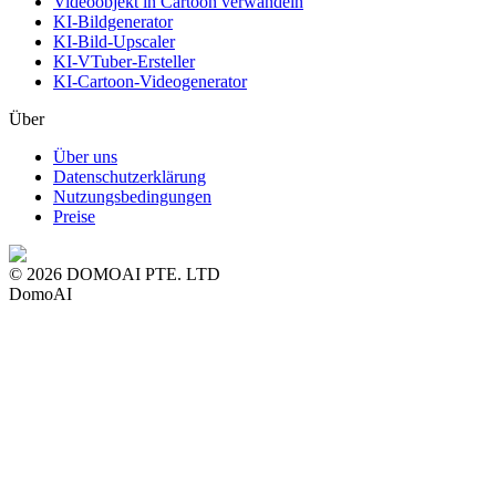
Videoobjekt in Cartoon verwandeln
KI-Bildgenerator
KI-Bild-Upscaler
KI-VTuber-Ersteller
KI-Cartoon-Videogenerator
Über
Über uns
Datenschutzerklärung
Nutzungsbedingungen
Preise
© 2026 DOMOAI PTE. LTD
DomoAI