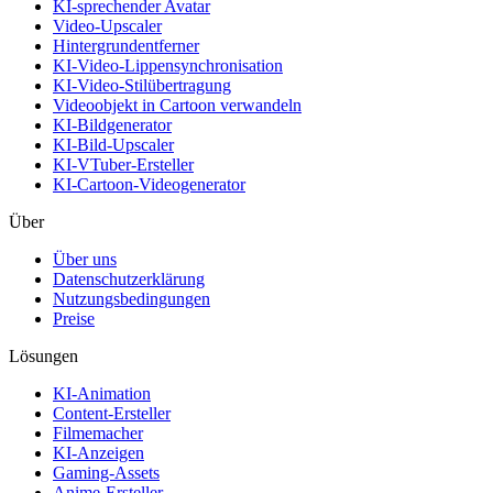
KI-sprechender Avatar
Video-Upscaler
Hintergrundentferner
KI-Video-Lippensynchronisation
KI-Video-Stilübertragung
Videoobjekt in Cartoon verwandeln
KI-Bildgenerator
KI-Bild-Upscaler
KI-VTuber-Ersteller
KI-Cartoon-Videogenerator
Über
Über uns
Datenschutzerklärung
Nutzungsbedingungen
Preise
Lösungen
KI-Animation
Content-Ersteller
Filmemacher
KI-Anzeigen
Gaming-Assets
Anime-Ersteller