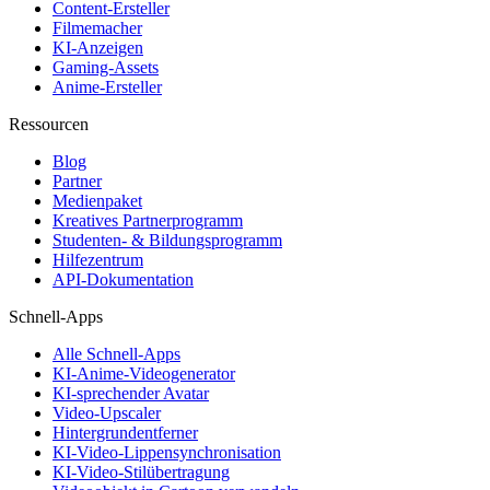
Content-Ersteller
Filmemacher
KI-Anzeigen
Gaming-Assets
Anime-Ersteller
Ressourcen
Blog
Partner
Medienpaket
Kreatives Partnerprogramm
Studenten- & Bildungsprogramm
Hilfezentrum
API-Dokumentation
Schnell-Apps
Alle Schnell-Apps
KI-Anime-Videogenerator
KI-sprechender Avatar
Video-Upscaler
Hintergrundentferner
KI-Video-Lippensynchronisation
KI-Video-Stilübertragung