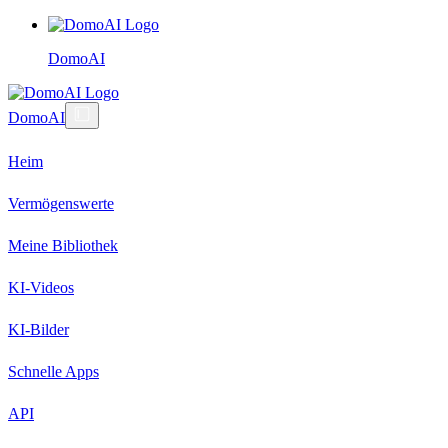
DomoAI
DomoAI
Heim
Vermögenswerte
Meine Bibliothek
KI-Videos
KI-Bilder
Schnelle Apps
API