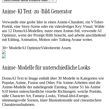
Beschreibe deine kreative Idee...
Anime-KI Text-zu-Bild Generator
Verwandle eine grobe Idee in einen Anime-Charakter, ein VTuber-
Porträt, eine Story-Szene oder ein videofertiges Key Visual. Wähle
aus 12 DomoAI-Modellen, nutze einen Anime-Stil, verwende AI
Optimize, wenn der Prompt Hilfe braucht, und arbeite anschließend
mit Editing, Animation, Motion oder Talking Avatar weiter.
30+ Modelle
AI Optimize
Videobereite Assets
Anime-Modelle für unterschiedliche Looks
DomoAI Text to Image enthält über 30 Modelle in Kategorien wie
Popular, Anime, Fusion und Other. Für Anime-Arbeiten sind die
Anime-Modelle der naheliegende Einstieg. Anime S1 bis Anime
S10 bieten unterschiedliche visuelle Richtungen: weiche Porträts,
süße Character Art, Fantasy-Looks, Virtual-Idol-Energie,
stimmungsvolle Szenen, klare Illustrationsstile und cineastischere
Charakteraufnahmen.