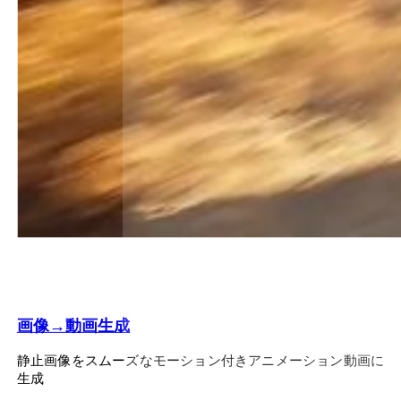
画像→動画生成
静止画像をスムーズなモーション付きアニメーション動画に
生成