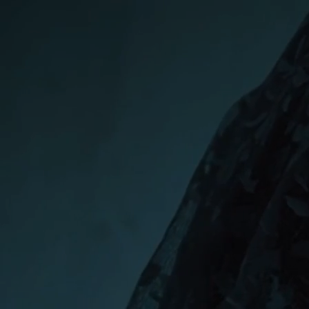
DomoAI
機能
生成
テキスト→動画生成
画像→動画生成
フレームから動画へ
キャ
ラクターから動画へ
AIアバター生成
テキスト→画像生成
編集＆スタイル設定
Nano Banana
動画のスタイルを変更
リップシンク自動マッチ
ング
動画アップスケーラー
AI画像高画質化
AIアニメ動画ジ
ェネレーター
背景除去
フェイススワップ
古い写真を修復
AI
シーン拡張
テンプレート＆エフェクト
アニメカードメーカー
AI 360度ビューテンプレート
ズームイ
ンテンプレート
AIハグ動画テンプレート
ループアニメーシ
ョンテンプレート
全てのテンプレートを見る
ソリューション
AIアニメーション
コンテンツクリエイター
映像制作者
AI広
告
ゲームアセット
アニメクリエイター
リソース