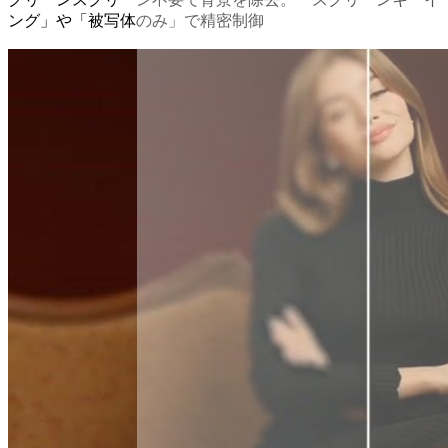
ング」や「被写体のみ」で精密制御