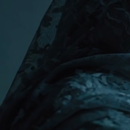
ブログ
クリエイティブパートナープログラム
アフィリエイト
プログラム
学生・教育者プログラム
ヘルプセンター
APIドキ
ュメント
料金ページ
APIサービス
今すぐ始める
今すぐ始める
生成AI動画
動画生成・
アニメ作成・バイラル達成
あらゆるテキスト、画像、動画を瞬時にアニメ風、リアル、
アート風のビジュアルスタイルに変換する、完全なAI動画
生成・アニメーション制作プラットフォーム。
無料で始めよう